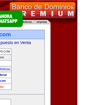
.com
 puesto en Venta
PO.COM
com
Noticias
ferta!
.com
tas