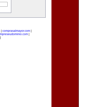
m
|
comprasalmayor.com
|
mpreseudominio.com
|
|