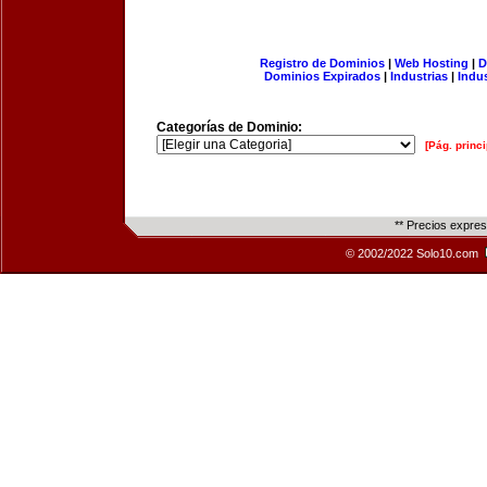
Registro de Dominios
|
Web Hosting
|
D
Dominios Expirados
|
Industrias
|
Indu
Categorías de Dominio:
[Pág. princi
** Precios expre
© 2002/2022 Solo10.com