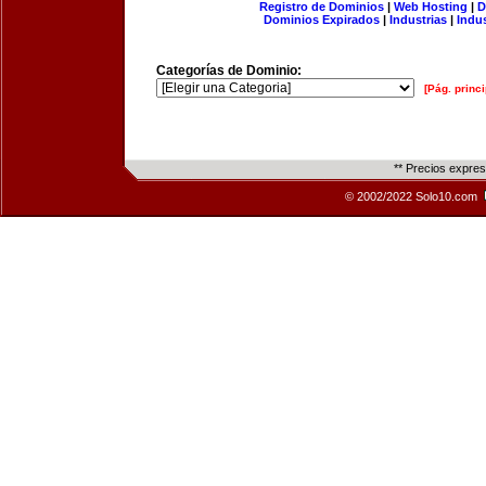
Registro de Dominios
|
Web Hosting
|
D
Dominios Expirados
|
Industrias
|
Indu
Categorías de Dominio:
[Pág. princi
** Precios expre
© 2002/2022 Solo10.com