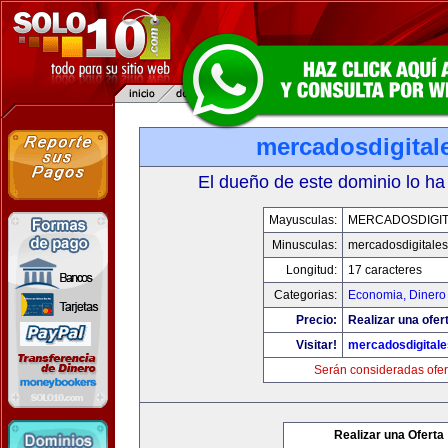
mercadosdigital
El dueño de este dominio lo ha
Mayusculas:
MERCADOSDIGIT
Minusculas:
mercadosdigitale
Longitud:
17 caracteres
Categorias:
Economia, Dinero
Precio:
Realizar una ofer
Visitar!
mercadosdigital
Serán consideradas ofer
Realizar una Oferta