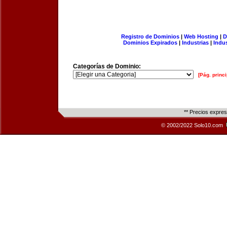
Registro de Dominios
|
Web Hosting
|
D
Dominios Expirados
|
Industrias
|
Indu
Categorías de Dominio:
[Pág. princi
** Precios expre
© 2002/2022 Solo10.com