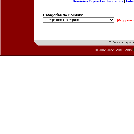
Dominios Expirados
|
Industrias
|
Indu
Categorías de Dominio:
[Pág. princi
** Precios expre
© 2002/2022 Solo10.com