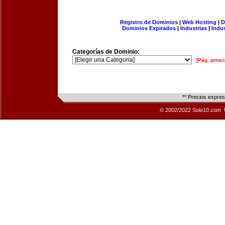
Registro de Dominios
|
Web Hosting
|
D
Dominios Expirados
|
Industrias
|
Indu
Categorías de Dominio:
[Pág. princi
** Precios expre
© 2002/2022 Solo10.com