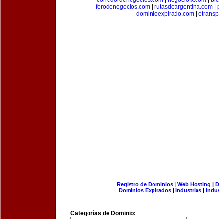
corredordenegocios.com
|
negociofx.com
|
bi
forodenegocios.com
|
rutasdeargentina.com
|
dominioexpirado.com
|
etransp
Registro de Dominios
|
Web Hosting
|
D
Dominios Expirados
|
Industrias
|
Indu
Categorías de Dominio: