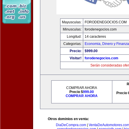
Mayusculas:
FORODENEGOCIOS.COM
Minusculas:
forodenegocios.com
Longitud:
14 caracteres
Categorias:
Economia, Dinero y Finanz
Precio:
$999.00
Visitar!
forodenegocios.com
Serán consideradas ofer
R
COMPRAR AHORA
Precio $
999.00
Precio 
COMPRAR AHORA
Otros dominios en venta:
DiaDeCompra.com
|
VentaDeAutomotores.co