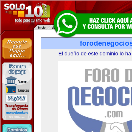
forodenegocio
El dueño de este dominio lo ha