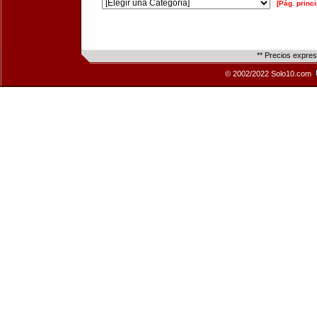
[Pág. princi
** Precios expre
© 2002/2022 Solo10.com