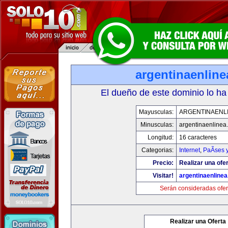
argentinaenlin
El dueño de este dominio lo ha
Mayusculas:
ARGENTINAENL
Minusculas:
argentinaenlinea
Longitud:
16 caracteres
Categorias:
Internet
,
PaÃ­ses 
Precio:
Realizar una ofer
Visitar!
argentinaenline
Serán consideradas ofer
Realizar una Oferta