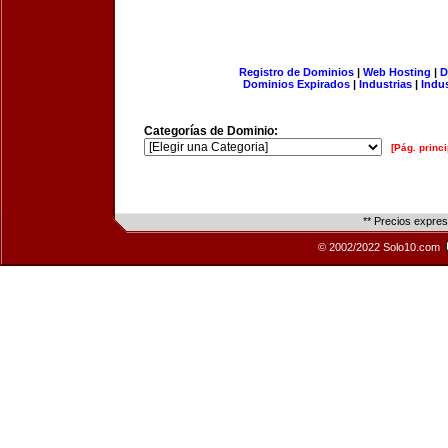
Registro de Dominios
|
Web Hosting
|
D
Dominios Expirados
|
Industrias
|
Indu
Categorías de Dominio:
[Pág. princi
** Precios expre
© 2002/2022 Solo10.com