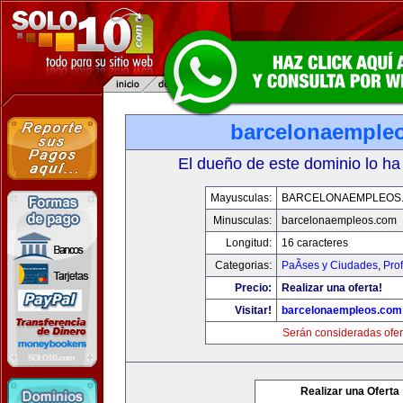
barcelonaemple
El dueño de este dominio lo ha
Mayusculas:
BARCELONAEMPLEOS
Minusculas:
barcelonaempleos.com
Longitud:
16 caracteres
Categorias:
PaÃ­ses y Ciudades
,
Pro
Precio:
Realizar una oferta!
Visitar!
barcelonaempleos.com
Serán consideradas ofer
Realizar una Oferta