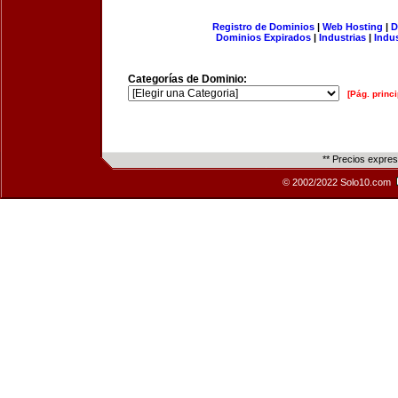
Registro de Dominios
|
Web Hosting
|
D
Dominios Expirados
|
Industrias
|
Indu
Categorías de Dominio:
[Pág. princi
** Precios expre
© 2002/2022 Solo10.com