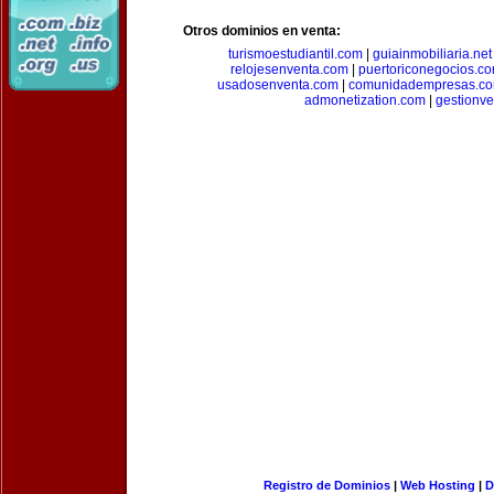
Otros dominios en venta:
turismoestudiantil.com
|
guiainmobiliaria.net
relojesenventa.com
|
puertoriconegocios.c
usadosenventa.com
|
comunidadempresas.c
admonetization.com
|
gestionv
Registro de Dominios
|
Web Hosting
|
D