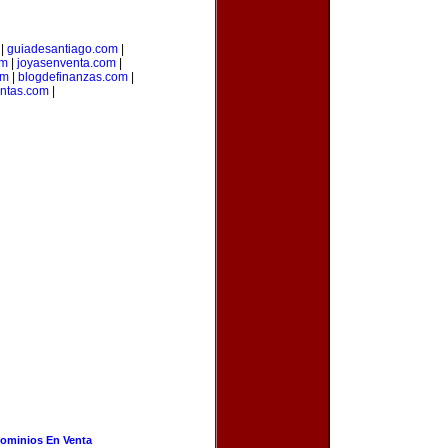
|
guiadesantiago.com
|
om
|
joyasenventa.com
|
om
|
blogdefinanzas.com
|
entas.com
|
ominios En Venta