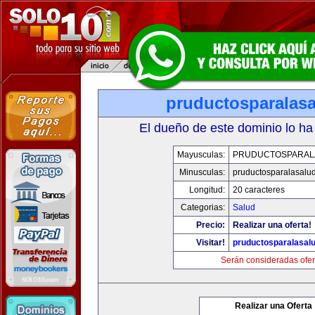
pruductosparalas
El dueño de este dominio lo ha
Mayusculas:
PRUDUCTOSPARAL
Minusculas:
pruductosparalasalu
Longitud:
20 caracteres
Categorias:
Salud
Precio:
Realizar una oferta!
Visitar!
pruductosparalasal
Serán consideradas ofer
Realizar una Oferta