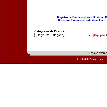
Registro de Dominios
|
Web Hosting
|
D
Dominios Expirados
|
Industrias
|
Indu
Categorías de Dominio:
[Pág. princi
** Precios expre
© 2002/2022 Solo10.com