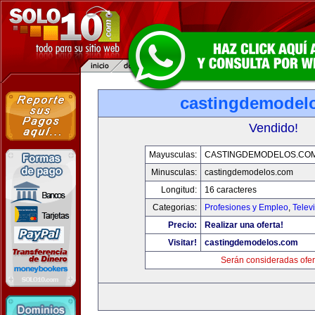
castingdemodel
Vendido!
Mayusculas:
CASTINGDEMODELOS.CO
Minusculas:
castingdemodelos.com
Longitud:
16 caracteres
Categorias:
Profesiones y Empleo
,
Telev
Precio:
Realizar una oferta!
Visitar!
castingdemodelos.com
Serán consideradas ofer