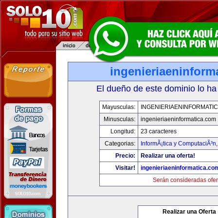
ingenieriaeninform
El dueño de este dominio lo ha
Mayusculas:
INGENIERIAENINFORMATI
Minusculas:
ingenieriaeninformatica.com
Longitud:
23 caracteres
Categorias:
InformÃ¡tica y ComputaciÃ³n
Precio:
Realizar una oferta!
Visitar!
ingenieriaeninformatica.co
Serán consideradas ofer
Realizar una Oferta