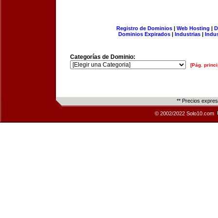
Registro de Dominios
|
Web Hosting
|
D
Dominios Expirados
|
Industrias
|
Indu
Categorías de Dominio:
[Pág. princi
** Precios expre
© 2002/2022 Solo10.com