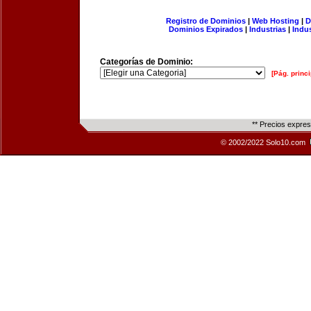
Registro de Dominios
|
Web Hosting
|
D
Dominios Expirados
|
Industrias
|
Indu
Categorías de Dominio:
[Pág. princi
** Precios expre
© 2002/2022 Solo10.com