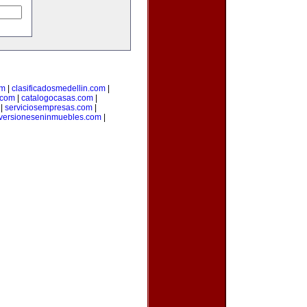
om
|
clasificadosmedellin.com
|
.com
|
catalogocasas.com
|
|
serviciosempresas.com
|
versioneseninmuebles.com
|