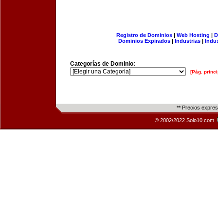
Registro de Dominios
|
Web Hosting
|
D
Dominios Expirados
|
Industrias
|
Indu
Categorías de Dominio:
[Pág. princi
** Precios expre
© 2002/2022 Solo10.com