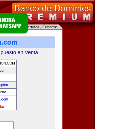
n.com
 puesto en Venta
ION.COM
.com
mpleo
rta!
n.com
tas