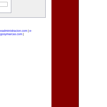
|
eadministracion.com
|
e-
ogosymarcas.com
|