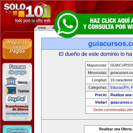
guiacursos.
El dueño de este dominio lo ha
Mayusculas:
GUIACURSO
Minusculas:
guiacursos.c
Longitud:
10 caracteres
Categorias:
EducaciÃ³n
,
P
Precio:
Realizar una 
Visitar!
guiacursos.
Serán consideradas ofer
Realizar una Oferta