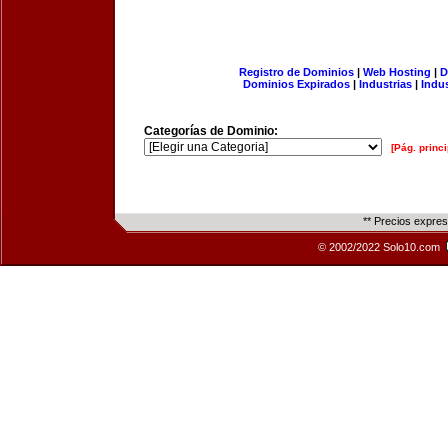
Registro de Dominios
|
Web Hosting
|
D
Dominios Expirados
|
Industrias
|
Indu
Categorías de Dominio:
[Pág. princi
** Precios expre
© 2002/2022 Solo10.com