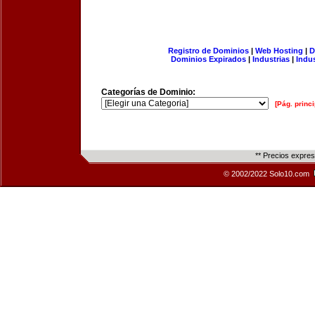
Registro de Dominios
|
Web Hosting
|
D
Dominios Expirados
|
Industrias
|
Indu
Categorías de Dominio:
[Pág. princi
** Precios expre
© 2002/2022 Solo10.com