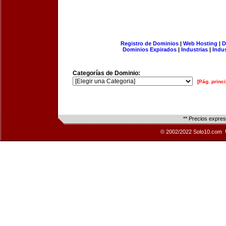
Registro de Dominios
|
Web Hosting
|
D
Dominios Expirados
|
Industrias
|
Indu
Categorías de Dominio:
[Pág. princi
** Precios expre
© 2002/2022 Solo10.com