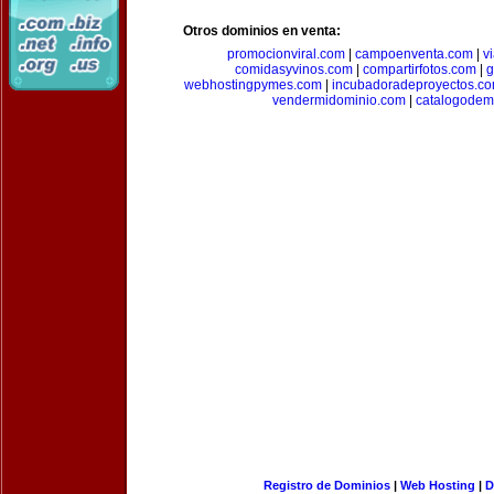
Otros dominios en venta:
promocionviral.com
|
campoenventa.com
|
v
comidasyvinos.com
|
compartirfotos.com
|
g
webhostingpymes.com
|
incubadoradeproyectos.c
vendermidominio.com
|
catalogodem
Registro de Dominios
|
Web Hosting
|
D