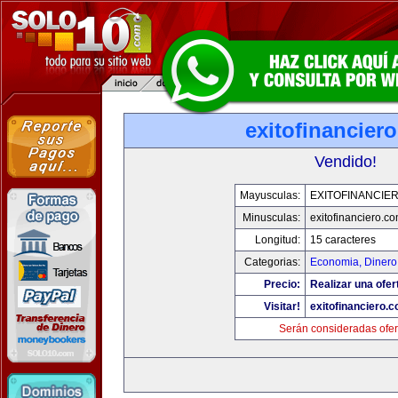
exitofinancier
Vendido!
Mayusculas:
EXITOFINANCIE
Minusculas:
exitofinanciero.c
Longitud:
15 caracteres
Categorias:
Economia, Dinero
Precio:
Realizar una ofer
Visitar!
exitofinanciero.
Serán consideradas ofer