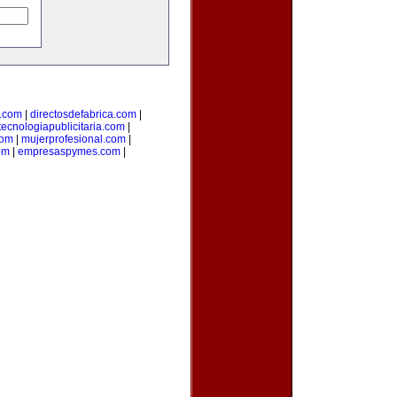
l.com
|
directosdefabrica.com
|
tecnologiapublicitaria.com
|
com
|
mujerprofesional.com
|
om
|
empresaspymes.com
|