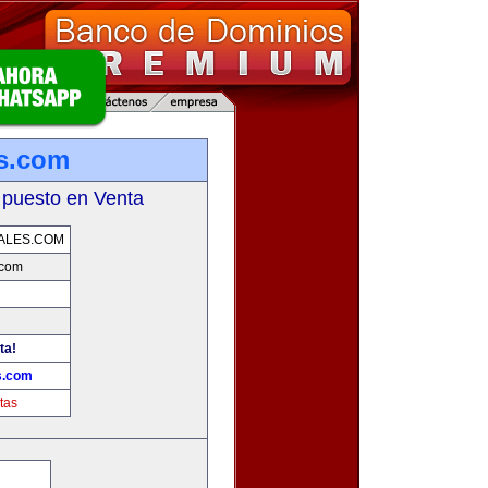
s.com
 puesto en Venta
ALES.COM
.com
ta!
s.com
tas