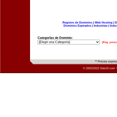
Registro de Dominios
|
Web Hosting
|
D
Dominios Expirados
|
Industrias
|
Indu
Categorías de Dominio:
[Pág. princi
** Precios expre
© 2002/2022 Solo10.com