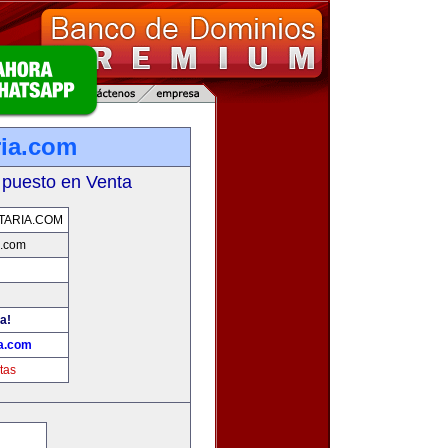
ria.com
 puesto en Venta
TARIA.COM
a.com
a!
ia.com
tas