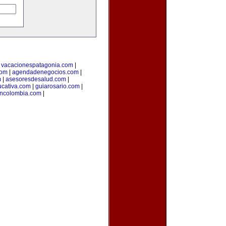
|
vacacionespatagonia.com
|
com
|
agendadenegocios.com
|
m
|
asesoresdesalud.com
|
cativa.com
|
guiarosario.com
|
ncolombia.com
|