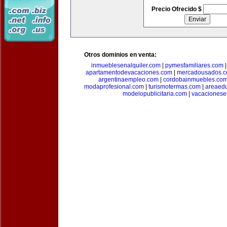
Precio Ofrecido $
Otros dominios en venta:
inmueblesenalquiler.com
|
pymesfamiliares.com
apartamentodevacaciones.com
|
mercadousados.
argentinaempleo.com
|
cordobainmuebles.co
modaprofesional.com
|
turismotermas.com
|
areaedu
modelopublicitaria.com
|
vacacionese