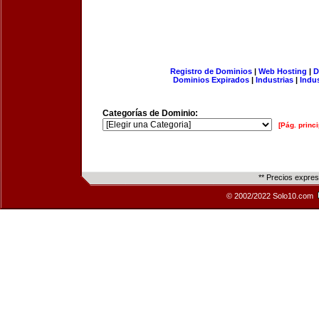
Registro de Dominios
|
Web Hosting
|
D
Dominios Expirados
|
Industrias
|
Indu
Categorías de Dominio:
[Pág. princi
** Precios expre
© 2002/2022 Solo10.com