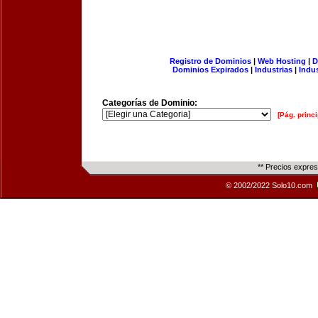
Registro de Dominios
|
Web Hosting
|
D
Dominios Expirados
|
Industrias
|
Indu
Categorías de Dominio:
[Pág. princi
** Precios expre
© 2002/2022 Solo10.com