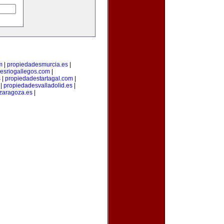
m
|
propiedadesmurcia.es
|
esriogallegos.com
|
s
|
propiedadestartagal.com
|
|
propiedadesvalladolid.es
|
zaragoza.es
|