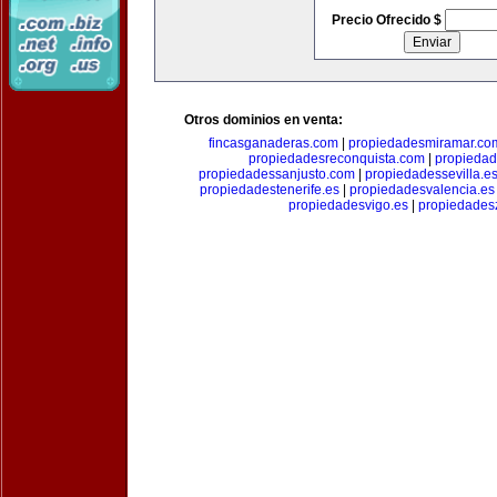
Precio Ofrecido $
Otros dominios en venta:
fincasganaderas.com
|
propiedadesmiramar.co
propiedadesreconquista.com
|
propiedad
propiedadessanjusto.com
|
propiedadessevilla.e
propiedadestenerife.es
|
propiedadesvalencia.es
propiedadesvigo.es
|
propiedades