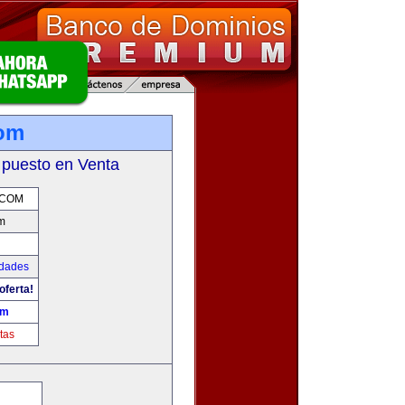
com
 puesto en Venta
.COM
m
udades
oferta!
om
tas