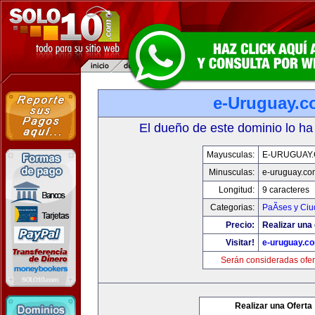
e-Uruguay.
El dueño de este dominio lo ha
Mayusculas:
E-URUGUAY
Minusculas:
e-uruguay.co
Longitud:
9 caracteres
Categorias:
PaÃ­ses y Ci
Precio:
Realizar una 
Visitar!
e-uruguay.c
Serán consideradas ofer
Realizar una Oferta