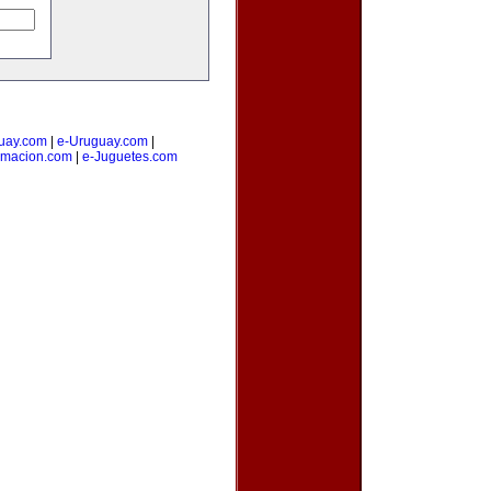
uay.com
|
e-Uruguay.com
|
amacion.com
|
e-Juguetes.com