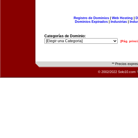
Registro de Dominios
|
Web Hosting
|
D
Dominios Expirados
|
Industrias
|
Indu
Categorías de Dominio:
[Pág. princi
** Precios expre
© 2002/2022 Solo10.com