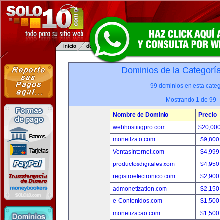
Dominios de la Categorí
99 dominios en esta categ
Mostrando 1 de 99
Nombre de Dominio
Precio
webhostingpro.com
$20,00
monetizalo.com
$9,800
VentasInternet.com
$4,999
productosdigitales.com
$4,950
registroelectronico.com
$2,900
admonetization.com
$2,150
e-Contenidos.com
$1,500
monetizacao.com
$1,500