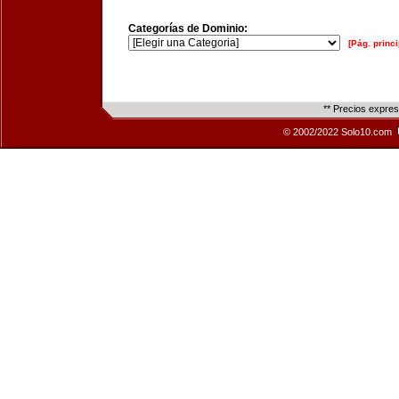
Categorías de Dominio:
[Pág. princi
** Precios expre
© 2002/2022 Solo10.com